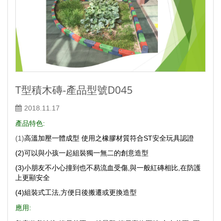
T型積木磚-產品型號D045
2018.11.17
產品特色:
(1)
高溫加壓一體成型 使用之橡膠材質符合ST安全玩具認證
(2)可以與小孩一起組裝獨一無二的創意造型
(3)小朋友不小心撞到也不易流血受傷,與一般紅磚相比,在防護
上更顯安全
(4)組裝式工法,方便日後搬遷或更換造型
應用: