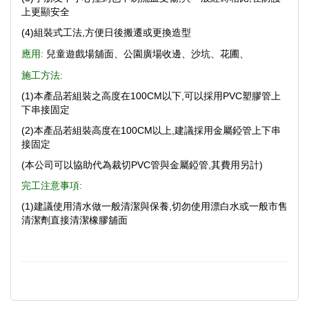
上更顯安全
(4)組裝式工法,方便日後搬遷或更換造型
應用:
兒童遊戲場舖面
、公園廣場收邊、沙坑
、花圃、
施工方法:
(1)本產品若組裝之高度在100CM以下,可以採用PVC塑膠管上
下串接固定
(2)本產品若組裝高度在100CM以上,建議採用金屬錏管上下串
接固定
(本公司可以協助代為裁切PVC管與
金屬錏管,其費用另計
)
完工注意事項:
(1)建議使用清水做一般清潔與保養,切勿使用漂白水或一般市售
清潔劑直接清潔橡膠舖面