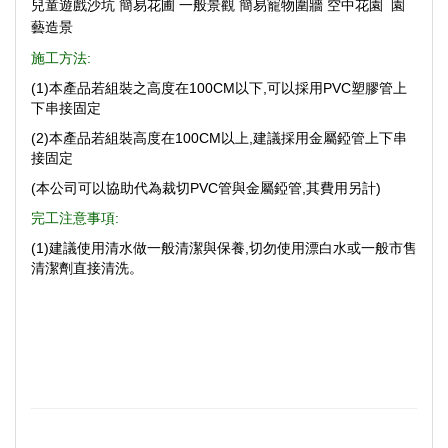
兒童遊戲沙坑 簡易花圃 一般景觀 簡易寵物圍牆 空中花園 園
藝造景
施工方法:
(1)本產品若組裝之高度在100CM以下,可以採用PVC塑膠管上
下串接固定
(2)本產品若組裝高度在100CM以上,建議採用金屬錏管上下串
接固定
(本公司可以協助代為裁切PVC管與
金屬錏管,其費用另計
)
完工注意事項:
(1)建議使用清水做一般清潔與保養,切勿使用漂白水或一般市售
清潔劑直接清洗。