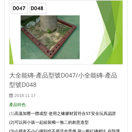
大全能磚-產品型號D047/小全能磚-產品
型號D048
2018.11.17
產品特色:
(1)
高溫加壓一體成型 使用之橡膠材質符合ST安全玩具認證
(2)可以與小孩一起組裝獨一無二的創意造型
(3)小朋友不小心撞到也不易流血受傷,與一般紅磚相比,在防護