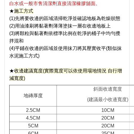
白水或一般市售清潔劑直接清潔橡膠舖面。
★
施工方式
(1)先將要收邊的區域清掃乾淨並確認地板為乾燥狀態
(2)用油漆刷將黏著劑薄薄塗抹一層在收邊地板上
(3)將顆粒與黏著劑依標準比例在乾淨的桶子中均勻攪
拌混和
(4)平鋪在收邊的區域並使用抹刀將其壓實收平
(類似抹
水泥施工方式)
★
收邊建議寬度(實際寬度可以依使用場地情況 自行增
減寬度)
斜面收邊寬度
地磚厚度
(建議最小收邊寬度)
2.5CM
10CM
4.5CM
20CM
5CM
20CM
6CM
25CM