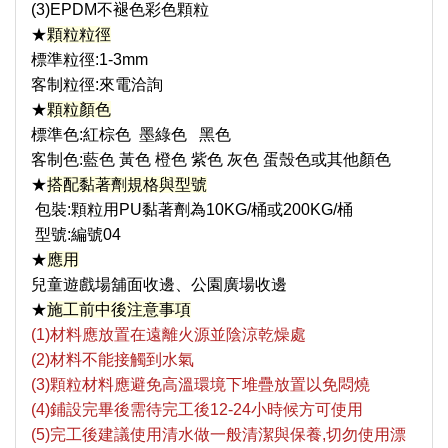
(3)EPDM不褪色彩色顆粒
★
顆粒粒徑
標準粒徑:1-3mm
客制粒徑:來電洽詢
★
顆粒顏色
標準色:紅棕色 墨綠色 黑色
客制色:藍色 黃色 橙色 紫色 灰色 蛋殼色或其他顏色
★
搭配黏著劑規格與型號
包裝:顆粒用PU黏著劑為10KG/桶或200KG/桶
型號:編號04
★
應用
兒童遊戲場舖面收邊
、公園廣場收邊
★
施工前中後注意事項
(1)材料應放置在遠離火源並陰涼乾燥處
(2)材料不能接觸到水氣
(3)顆粒材料應避免高溫環境下堆疊放置以免悶燒
(4)鋪設完畢後需待完工後12-24小時候方可使用
(5)完工後建議使用清水做一般清潔與保養,切勿使用漂