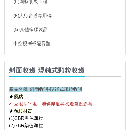
(E)園藝景觀工程
(F)人行步道專用磚
(G)其他橡膠製品
中空樓層板隔音墊
斜面收邊-現鋪式顆粒收邊
產品名稱: 斜面收邊-現鋪式顆粒收邊
★
優點
不受地型平坦、地磚厚度與收邊寬度影響
★
顆粒材質
(1)SBR黑色顆粒
(2)SBR染色顆粒