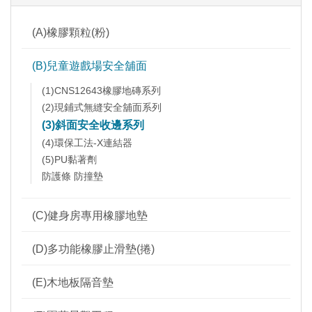
(A)橡膠顆粒(粉)
(B)兒童遊戲場安全舖面
(1)CNS12643橡膠地磚系列
(2)現鋪式無縫安全舖面系列
(3)斜面安全收邊系列
(4)環保工法-X連結器
(5)PU黏著劑
防護條 防撞墊
(C)健身房專用橡膠地墊
(D)多功能橡膠止滑墊(捲)
(E)木地板隔音墊