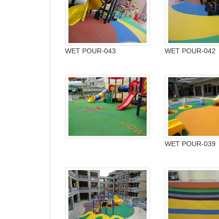
WET POUR-043
WET POUR-042
WET POUR-039