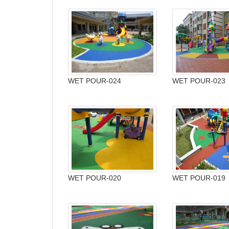
WET POUR-024
WET POUR-023
WET POUR-020
WET POUR-019