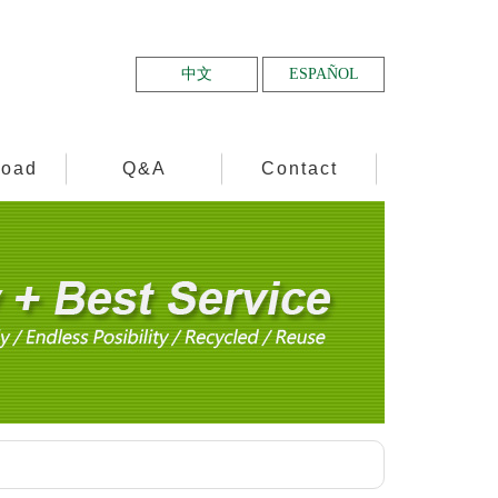
中文
ESPAÑOL
load
Q&A
Contact